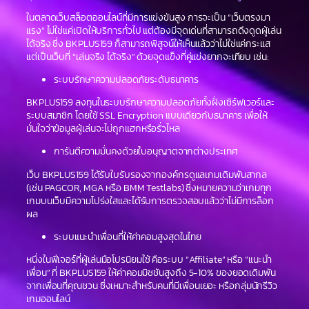
ในตลาดเว็บสล็อตออนไลน์ที่มีการแข่งขันสูง การจะเป็น “เว็บตรงมา
แรง” ไม่ใช่แค่เปิดให้บริการทั่วไป แต่ต้องมีจุดเด่นที่สามารถดึงดูดผู้เล่น
ได้จริง ซึ่ง BKPLUS159 ก็สามารถพิสูจน์ให้เห็นแล้วว่าไม่ใช่แค่กระแส
แต่เป็นเว็บที่ “เล่นจริง ได้จริง” ด้วยจุดแข็งที่คู่แข่งยากจะเทียบ เช่น:
ระบบรักษาความปลอดภัยระดับธนาคาร
BKPLUS159 ลงทุนในระบบรักษาความปลอดภัยทั้งฝั่งเซิร์ฟเวอร์และ
ระบบสมาชิก โดยใช้ SSL Encryption แบบเดียวกับธนาคาร เพื่อให้
มั่นใจว่าข้อมูลผู้เล่นจะไม่ถูกแฮกหรือรั่วไหล
การันตีความมั่นคงด้วยใบอนุญาตจากต่างประเทศ
เว็บ BKPLUS159 ได้รับใบรับรองจากองค์กรดูแลเกมเดิมพันสากล
(เช่น PAGCOR, MGA หรือ BMM Testlabs) ซึ่งหมายความว่าเกมทุก
เกมบนเว็บมีความโปร่งใสและได้รับการตรวจสอบแล้วว่าไม่มีการล็อก
ผล
ระบบแนะนำเพื่อนที่ให้ค่าคอมสูงสุดในไทย
หนึ่งในฟีเจอร์ที่ผู้เล่นมือโปรนิยมใช้ คือระบบ “Affiliate” หรือ “แนะนำ
เพื่อน” ที่ BKPLUS159 ให้ค่าคอมมิชชันสูงถึง 5-10% ของยอดเดิมพัน
จากเพื่อนที่คุณชวน ซึ่งเหมาะสำหรับคนที่มีเพื่อนเยอะ หรือกลุ่มนักรีวิว
เกมออนไลน์