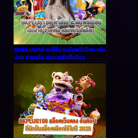
BKPLUS159 คาสิโน ระดับพรีเมียม เล่น
ง่าย จ่ายจริง ครบจบในที่เดียว