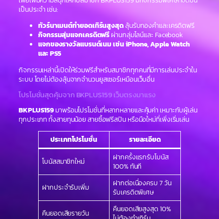
เพื่อเพิ่มความสนุกให้กับสมาชิก BKPLUS159 มีกิจกรรมพิเศษที่จัดขึ้น
เป็นประจำ เช่น:
ทัวร์นาเมนต์ทำยอดเทิร์นสูงสุด
ลุ้นรับทองคำและเครดิตฟรี
กิจกรรมสุ่มแจกเครดิตฟรี
ผ่านกลุ่มไลน์และ Facebook
แจกของรางวัลแบรนด์เนม เช่น iPhone, Apple Watch
และ PS5
กิจกรรมเหล่านี้เปิดให้ร่วมฟรีสำหรับสมาชิกทุกคนที่มีการเล่นประจำใน
ระบบ โดยไม่ต้องลุ้นจากจำนวนยูสเซอร์เหมือนเว็บอื่น
โปรโมชั่นสุดคุ้มจาก BKPLUS159 เว็บตรงมาแรง
BKPLUS159
มาพร้อมโปรโมชั่นที่หลากหลายและคุ้มค่า เหมาะกับผู้เล่น
ทุกประเภท ทั้งสายทุนน้อย สายซื้อฟรีสปิน หรือมือใหม่ที่เพิ่งเริ่มเล่น
ประเภทโปรโมชั่น
รายละเอียด
ฝากครั้งแรกรับโบนัส
โบนัสสมาชิกใหม่
100% ทันที
ฝากต่อเนื่องครบ 7 วัน
ฝากประจำรับเพิ่ม
รับเครดิตพิเศษ
คืนยอดเสียสูงสุด 10%
คืนยอดเสียรายวัน
ไม่ต้องทำเทิร์น