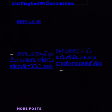
ผ่าน Playfun159 เว็บตรงมาแรง
BKPLUS159
BKPLUS159 คาสิโน
←
BKPLUS159 สล็อต
ระดับพรีเมียม เล่นง่าย
เว็บตรง อันดับ 1 ที่นักปั่น
จ่ายจริง ครบจบในที่เดียว
สล็อตเลือกใช้ในปี 2025
→
MORE POSTS