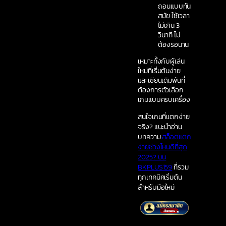
ถอนแบบทัน
สมัย ใช้เวลา
ไม่เกิน 3
วินาที ไม่
ต้องรอนาน
เหมาะทั้งกับผู้เล่น
ใหม่ที่เริ่มต้นง่าย
และเซียนเดิมพันที่
ต้องการตัวเลือก
เกมแบบครบเครื่อง
สนใจเกมที่แตกง่าย
จริง? แนะนำอ่าน
บทความ
สล็อตแตก
ง่ายช่วงไหนดีที่สุด
2025? บน
BKPLUS159
ที่รวม
ทุกเทคนิคเริ่มต้น
สำหรับมือใหม่