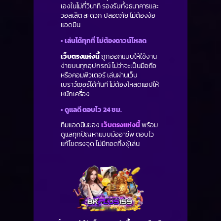
เองในไม่กี่วินาที รองรับทั้งธนาคารและ
วอลเล็ต สะดวก ปลอดภัย ไม่ต้องง้อ
แอดมิน
• เล่นได้ทุกที่ ไม่ต้องดาวน์โหลด
เว็บตรงแห่งนี้
ถูกออกแบบให้ใช้งาน
ง่ายบนทุกอุปกรณ์ ไม่ว่าจะเป็นมือถือ
หรือคอมพิวเตอร์ เล่นผ่านเว็บ
เบราว์เซอร์ได้ทันที ไม่ต้องโหลดแอปให้
หนักเครื่อง
• ดูแลดี ตอบไว 24 ชม.
ทีมแอดมินของ
เว็บตรงแห่งนี้
พร้อม
ดูแลทุกปัญหาแบบมืออาชีพ ตอบไว
แก้ไขตรงจุด ไม่มีทอดทิ้งผู้เล่น