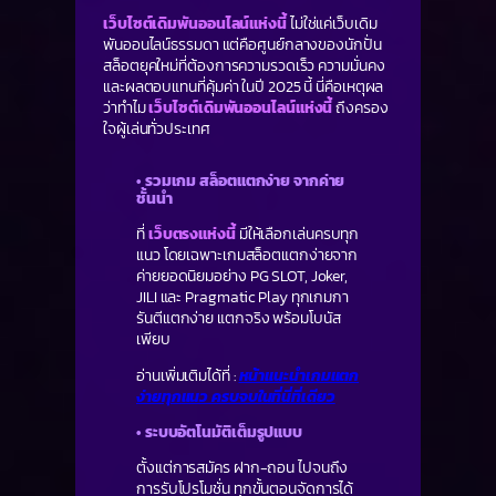
เว็บไซต์เดิมพันออนไลน์แห่งนี้
ไม่ใช่แค่เว็บเดิม
พันออนไลน์ธรรมดา แต่คือศูนย์กลางของนักปั่น
สล็อตยุคใหม่ที่ต้องการความรวดเร็ว ความมั่นคง
และผลตอบแทนที่คุ้มค่า ในปี 2025 นี้ นี่คือเหตุผล
ว่าทำไม
เว็บไซต์เดิมพันออนไลน์แห่งนี้
ถึงครอง
ใจผู้เล่นทั่วประเทศ
• รวมเกม สล็อตแตกง่าย จากค่าย
ชั้นนำ
ที่
เว็บตรงแห่งนี้
มีให้เลือกเล่นครบทุก
แนว โดยเฉพาะเกมสล็อตแตกง่ายจาก
ค่ายยอดนิยมอย่าง PG SLOT, Joker,
JILI และ Pragmatic Play ทุกเกมกา
รันตีแตกง่าย แตกจริง พร้อมโบนัส
เพียบ
อ่านเพิ่มเติมได้ที่ :
หน้าแนะนำเกมแตก
ง่ายทุกแนว ครบจบในที่นี่ที่เดียว
• ระบบอัตโนมัติเต็มรูปแบบ
ตั้งแต่การสมัคร ฝาก-ถอน ไปจนถึง
การรับโปรโมชั่น ทุกขั้นตอนจัดการได้