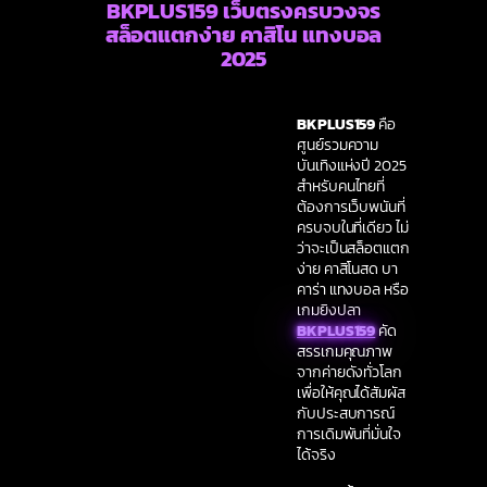
BKPLUS159 เว็บตรงครบวงจร
สล็อตแตกง่าย คาสิโน แทงบอล
2025
BKPLUS159
คือ
ศูนย์รวมความ
บันเทิงแห่งปี 2025
สำหรับคนไทยที่
ต้องการเว็บพนันที่
ครบจบในที่เดียว ไม่
ว่าจะเป็นสล็อตแตก
ง่าย คาสิโนสด บา
คาร่า แทงบอล หรือ
เกมยิงปลา
BKPLUS159
คัด
สรรเกมคุณภาพ
จากค่ายดังทั่วโลก
เพื่อให้คุณได้สัมผัส
กับประสบการณ์
การเดิมพันที่มั่นใจ
ได้จริง