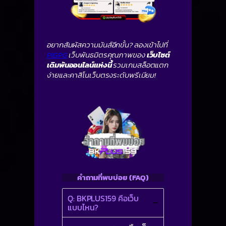
อยากสัมผัสความมันส์อีกขั้น? ลองเข้าไปที่
PIGPG
เว็บพันธมิตรคุณภาพของ
เว็บไซต์
เดิมพันออนไลน์แห่งนี้
รวมเกมสล็อตแตก
ง่ายและคาสิโนเว็บตรงระดับพรีเมียม!
คำถามที่พบบ่อย (FAQ)
Q: BKPLUS159 คือเว็บ
แบบไหน?