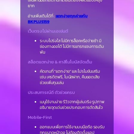
เล่นผ่านมือถือได้ทันทีโดยไม่ต้องโหลดแอปให้ยุ่ง
ยาก
อ่านเพิ่มเติมได้ที่ :
แตกง่ายทุกค่ายกับ
BKPLUS159
เว็บตรง ไม่ผ่านเอเย่นต์
ระบบโปร่งใส ไม่มีการล็อคหรือจ่ายช้า มี
ช่องทางออโต้ ไม่มีการแทรกแซงการเดิม
พัน
สล็อตแตกง่าย & คาสิโนโบนัสจัดเต็ม
คัดเกมที่ “แตกง่าย” และโปรโมชันเสริม
เช่น เครดิตฟรี, โบนัสฝาก, คืนยอดเสีย
ช่วยเพิ่มทุนเล่น
ประสบการณ์ดี ตัวช่วยครบ
เมนูใช้งานง่าย รีวิวจากผู้เล่นจริง รูปภาพ
อธิบายจุดเด่นช่วยประกอบการตัดสินใจ
Mobile-First
ออกแบบเพื่อการใช้งานบนมือถือ รองรับ
ทุกขนาดหน้าจอ ไม่ต้องติดตั้งแอป