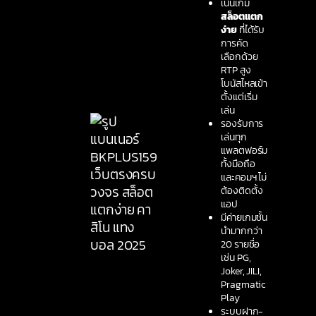
เน้นเกม
สล็อตแตก
ง่าย
ที่ได้รับ
การคัด
เลือกด้วย
RTP สูง
โบนัสไหลเข้า
ตั้งแต่เริ่ม
เล่น
รองรับการ
เล่นทุก
แพลตฟอร์ม
ทั้งมือถือ
และคอมฯ ไม่
ต้องติดตั้ง
แอป
มีค่ายเกมชั้น
นำมากกว่า
20 รายชื่อ
เช่น PG,
Joker, JILI,
Pragmatic
Play
ระบบฝาก-