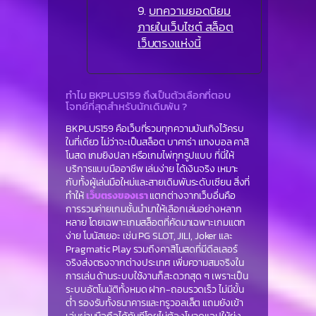
บทความยอดนิยม
ภายในเว็บไซต์ สล็อต
เว็บตรงแห่งนี้
ทำไม BKPLUS159 ถึงเป็นตัวเลือกที่ตอบ
โจทย์ที่สุดสำหรับนักเดิมพัน ?
BKPLUS159 คือเว็บที่รวมทุกความบันเทิงไว้ครบ
ในที่เดียว ไม่ว่าจะเป็นสล็อต บาคาร่า แทงบอล คาสิ
โนสด เกมยิงปลา หรือเกมไพ่ทุกรูปแบบ ที่นี่ให้
บริการแบบมืออาชีพ เล่นง่าย ได้เงินจริง เหมาะ
กับทั้งผู้เล่นมือใหม่และสายเดิมพันระดับเซียน สิ่งที่
ทำให้
เว็บตรงของเรา
แตกต่างจากเว็บอื่นคือ
การรวมค่ายเกมชั้นนำมาให้เลือกเล่นอย่างหลาก
หลาย โดยเฉพาะเกมสล็อตที่คัดมาเฉพาะเกมแตก
ง่าย โบนัสเยอะ เช่น PG SLOT, JILI, Joker และ
Pragmatic Play รวมถึงคาสิโนสดที่มีดีลเลอร์
จริงส่งตรงจากต่างประเทศ เพิ่มความสมจริงใน
การเล่น ด้านระบบใช้งานก็สะดวกสุด ๆ เพราะเป็น
ระบบอัตโนมัติทั้งหมด ฝาก-ถอนรวดเร็ว ไม่มีขั้น
ต่ำ รองรับทั้งธนาคารและทรูวอลเล็ต แถมยังเข้า