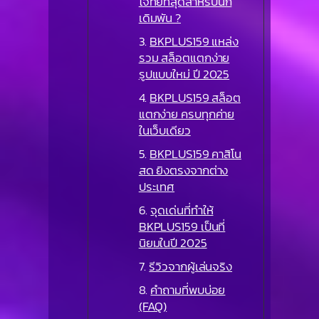
โจทย์ที่สุดสำหรับนัก
เดิมพัน ?
BKPLUS159 แหล่ง
รวม สล็อตแตกง่าย
รูปแบบใหม่ ปี 2025
BKPLUS159 สล็อต
แตกง่าย ครบทุกค่าย
ในเว็บเดียว
BKPLUS159 คาสิโน
สด ยิงตรงจากต่าง
ประเทศ
จุดเด่นที่ทำให้
BKPLUS159 เป็นที่
นิยมในปี 2025
รีวิวจากผู้เล่นจริง
คำถามที่พบบ่อย
(FAQ)