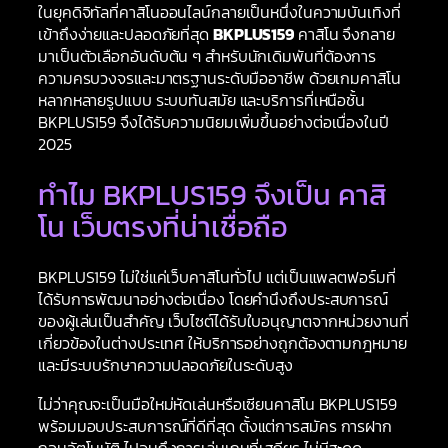
ในยุคดิจิทัลที่คาสิโนออนไลน์กลายเป็นหนึ่งในความบันเทิงที่
เข้าถึงง่ายและปลอดภัยที่สุด
BKPLUS159
คาสิโน จึงกลาย
มาเป็นตัวเลือกอันดับต้น ๆ สำหรับนักเดิมพันที่ต้องการ
ความครบวงจรและมาตรฐานระดับมืออาชีพ ด้วยเกมคาสิโน
หลากหลายรูปแบบ ระบบทันสมัย และบริการที่เหนือชั้น
BKPLUS159 จึงได้รับความนิยมเพิ่มขึ้นอย่างต่อเนื่องในปี
2025
ทำไม BKPLUS159 จึงเป็น คาสิ
โน เว็บตรงที่น่าเชื่อถือ
BKPLUS159 ไม่ใช่แค่เว็บคาสิโนทั่วไป แต่เป็นแพลตฟอร์มที่
ได้รับการพัฒนาอย่างต่อเนื่อง โดยคำนึงถึงประสบการณ์
ของผู้เล่นเป็นสำคัญ เว็บไซต์ได้รับใบอนุญาตจากหน่วยงานที่
เกี่ยวข้องในต่างประเทศ ให้บริการอย่างถูกต้องตามกฎหมาย
และมีระบบรักษาความปลอดภัยในระดับสูง
ไม่ว่าคุณจะเป็นมือใหม่หัดเล่นหรือเซียนคาสิโน BKPLUS159
พร้อมมอบประสบการณ์ที่ดีที่สุด ตั้งแต่การสมัคร การฝาก
ถอนอัตโนมัติ ไปจนถึงการเล่นเกมที่เสถียร ไม่มีสะดุด