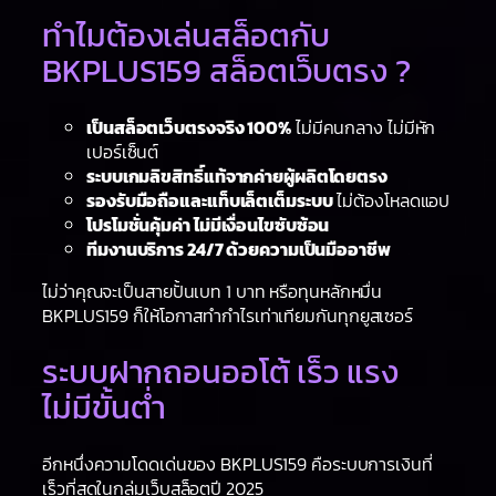
ทำไมต้องเล่นสล็อตกับ
BKPLUS159 สล็อตเว็บตรง ?
เป็นสล็อตเว็บตรงจริง 100%
ไม่มีคนกลาง ไม่มีหัก
เปอร์เซ็นต์
ระบบเกมลิขสิทธิ์แท้จากค่ายผู้ผลิตโดยตรง
รองรับมือถือและแท็บเล็ตเต็มระบบ
ไม่ต้องโหลดแอป
โปรโมชั่นคุ้มค่า ไม่มีเงื่อนไขซับซ้อน
ทีมงานบริการ 24/7 ด้วยความเป็นมืออาชีพ
ไม่ว่าคุณจะเป็นสายปั้นเบท 1 บาท หรือทุนหลักหมื่น
BKPLUS159 ก็ให้โอกาสทำกำไรเท่าเทียมกันทุกยูสเซอร์
ระบบฝากถอนออโต้ เร็ว แรง
ไม่มีขั้นต่ำ
อีกหนึ่งความโดดเด่นของ BKPLUS159 คือระบบการเงินที่
เร็วที่สุดในกลุ่มเว็บสล็อตปี 2025