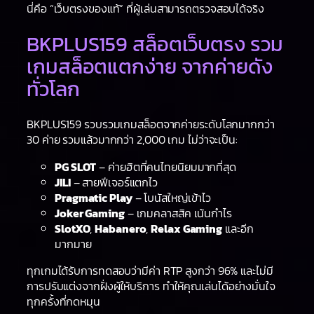
นี่คือ “เว็บตรงของแท้” ที่ผู้เล่นสามารถตรวจสอบได้จริง
BKPLUS159 สล็อตเว็บตรง รวม
เกมสล็อตแตกง่าย จากค่ายดัง
ทั่วโลก
BKPLUS159 รวบรวมเกมสล็อตจากค่ายระดับโลกมากกว่า
30 ค่าย รวมแล้วมากกว่า 2,000 เกม ไม่ว่าจะเป็น:
PG SLOT
– ค่ายฮิตที่คนไทยนิยมมากที่สุด
JILI
– สายฟีเจอร์แตกไว
Pragmatic Play
– โบนัสใหญ่เข้าไว
Joker Gaming
– เกมคลาสสิค เน้นกำไร
SlotXO
,
Habanero
,
Relax Gaming
และอีก
มากมาย
ทุกเกมได้รับการทดสอบว่ามีค่า RTP สูงกว่า 96% และไม่มี
การปรับแต่งจากฝั่งผู้ให้บริการ ทำให้คุณเล่นได้อย่างมั่นใจ
ทุกครั้งที่กดหมุน