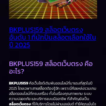
BKPLUS159 สล็อตเว็บตรง
อันดับ 1 ที่นักปั่นสล็อตเลือกใช้ใน
ปี 2025
BKPLUS159 สล็อตเว็บตรง คือ
อะไร?
BKPLUS159
คือเว็บไซต์เดิมพันออนไลน์ที่มาแรงที่สุดในปี
2025 โดยเฉพาะสายสล็อตต้องรู้จัก เพราะนี่คือแหล่งรวมเกม
สล็อตออนไลน์ที่ครบเครื่อง ทั้งในเรื่องคุณภาพเกม ระบบ
ความปลอดภัย และบริการแบบมืออาชีพ ที่สำคัญยังเป็น
สล็อตเว็บตรง
ที่ให้บริการโดยไม่ผ่านเอเย่นต์ ทำให้คุณมั่นใจ