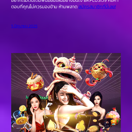
อยากเริ่มต้นเดิมพันออนไลน์อย่างมั่นใจ BKPLUS159 คือคำ
ตอบที่คุณไม่ควรมองข้าม ห้ามพลาด
สมัครสมาชิกที่นี่เลย!
5 มิถุนายน 2025