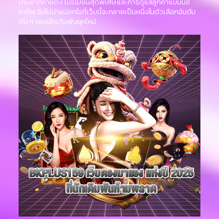
เกมจากค่ายดัง โปรโมชั่นสุดพิเศษ และการดูแลลูกค้าแบบมือ
อาชีพ จึงไม่น่าแปลกใจที่เว็บนี้จะกลายเป็นหนึ่งในตัวเลือกอันดับ
ต้น ๆ ของนักเดิมพันยุคใหม่