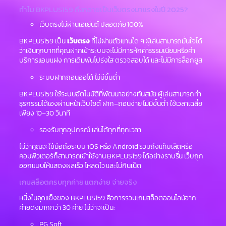
ทำไม BKPLUS159 ถึงกลายเป็นเว็บตรงมาแรงในปี 2025?
เว็บตรงไม่ผ่านเอเย่นต์ ปลอดภัย 100%
BKPLUS159 เป็น
เว็บตรง
ที่ไม่ผ่านตัวแทนใด ๆ ผู้เล่นสามารถมั่นใจได้
ว่าเงินทุกบาทที่คุณฝากเข้าระบบจะไม่มีการหักค่าธรรมเนียมหรือค่า
บริการแอบแฝง การเดิมพันโปร่งใส ตรวจสอบได้ และไม่มีการล็อกยูส
ระบบฝากถอนออโต้ ไม่มีขั้นต่ำ
BKPLUS159 ใช้ระบบอัตโนมัติที่พัฒนาอย่างทันสมัย ผู้เล่นสามารถทำ
ธุรกรรมได้เองผ่านหน้าเว็บไซต์ ฝาก–ถอนง่าย ไม่มีขั้นต่ำ ใช้เวลาเฉลี่ย
เพียง 10–30 วินาที
รองรับทุกอุปกรณ์ เล่นได้ทุกที่ทุกเวลา
ไม่ว่าคุณจะใช้มือถือระบบ iOS หรือ Android รวมถึงแท็บเล็ตหรือ
คอมพิวเตอร์ก็สามารถเข้าใช้งาน BKPLUS159 ได้อย่างราบรื่น เว็บถูก
ออกแบบให้แสดงผลเร็ว โหลดไว และไม่กินเน็ต
เกมสล็อตครบทุกค่าย แตกง่าย จ่ายจริง
หนึ่งในจุดแข็งของ BKPLUS159 คือการรวมเกมสล็อตออนไลน์จาก
ค่ายดังมากกว่า 30 ค่าย ไม่ว่าจะเป็น:
PG Soft