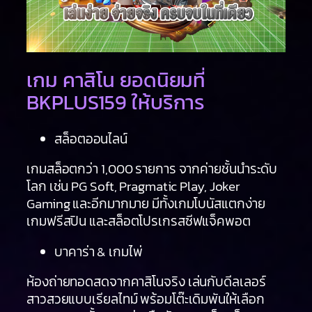
เกม คาสิโน ยอดนิยมที่
BKPLUS159 ให้บริการ
สล็อตออนไลน์
เกมสล็อตกว่า 1,000 รายการ จากค่ายชั้นนำระดับ
โลก เช่น PG Soft, Pragmatic Play, Joker
Gaming และอีกมากมาย มีทั้งเกมโบนัสแตกง่าย
เกมฟรีสปิน และสล็อตโปรเกรสซีฟแจ็คพอต
บาคาร่า & เกมไพ่
ห้องถ่ายทอดสดจากคาสิโนจริง เล่นกับดีลเลอร์
สาวสวยแบบเรียลไทม์ พร้อมโต๊ะเดิมพันให้เลือก