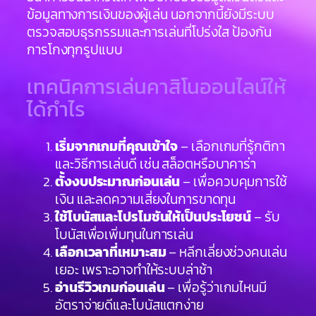
ข้อมูลทางการเงินของผู้เล่น นอกจากนี้ยังมีระบบ
ตรวจสอบธุรกรรมและการเล่นที่โปร่งใส ป้องกัน
การโกงทุกรูปแบบ
เทคนิคการเล่นคาสิโนออนไลน์ให้
ได้กำไร
เริ่มจากเกมที่คุณเข้าใจ
– เลือกเกมที่รู้กติกา
และวิธีการเล่นดี เช่น สล็อตหรือบาคาร่า
ตั้งงบประมาณก่อนเล่น
– เพื่อควบคุมการใช้
เงิน และลดความเสี่ยงในการขาดทุน
ใช้โบนัสและโปรโมชันให้เป็นประโยชน์
– รับ
โบนัสเพื่อเพิ่มทุนในการเล่น
เลือกเวลาที่เหมาะสม
– หลีกเลี่ยงช่วงคนเล่น
เยอะ เพราะอาจทำให้ระบบล่าช้า
อ่านรีวิวเกมก่อนเล่น
– เพื่อรู้ว่าเกมไหนมี
อัตราจ่ายดีและโบนัสแตกง่าย