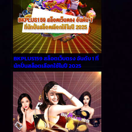
BKPLUS159 สล็อตเว็บตรง อันดับ 1 ที่
นักปั่นสล็อตเลือกใช้ในปี 2025