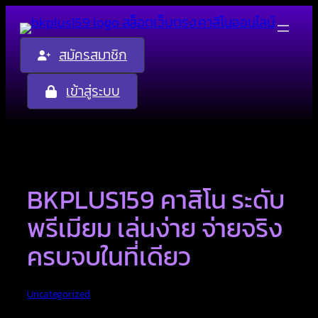
ข้าม
ไป
ยัง
สมัครสมาชิก
เนื้อหา
เข้าสู่ระบบ
BKPLUS159 คาสิโน ระดับ
พรีเมียม เล่นง่าย จ่ายจริง
ครบจบในที่เดียว
Uncategorized