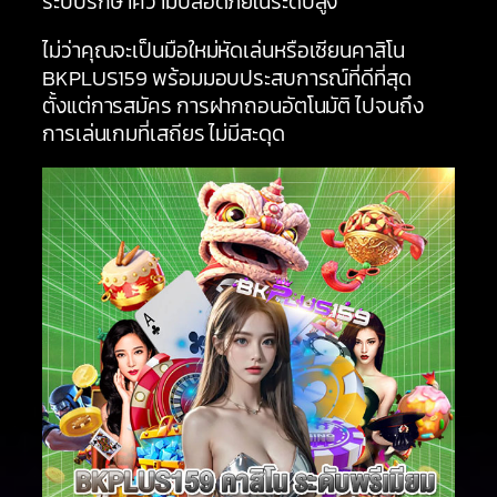
ระบบรักษาความปลอดภัยในระดับสูง
ไม่ว่าคุณจะเป็นมือใหม่หัดเล่นหรือเซียนคาสิโน
BKPLUS159 พร้อมมอบประสบการณ์ที่ดีที่สุด
ตั้งแต่การสมัคร การฝากถอนอัตโนมัติ ไปจนถึง
การเล่นเกมที่เสถียร ไม่มีสะดุด