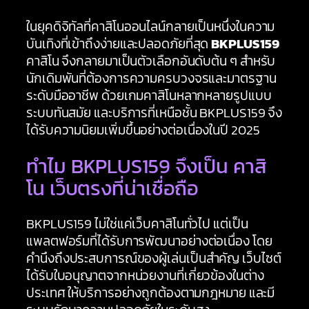
ในยุคดิจิทัลที่คาสิโนออนไลน์กลายเป็นหนึ่งในความ
บันเทิงที่เข้าถึงง่ายและปลอดภัยที่สุด
BKPLUS159
คาสิโน จึงกลายมาเป็นตัวเลือกอันดับต้น ๆ สำหรับ
นักเดิมพันที่ต้องการความครบวงจรและมาตรฐาน
ระดับมืออาชีพ ด้วยเกมคาสิโนหลากหลายรูปแบบ
ระบบทันสมัย และบริการที่เหนือชั้น BKPLUS159 จึง
ได้รับความนิยมเพิ่มขึ้นอย่างต่อเนื่องในปี 2025
ทำไม BKPLUS159 จึงเป็น คาสิ
โน เว็บตรงที่น่าเชื่อถือ
BKPLUS159 ไม่ใช่แค่เว็บคาสิโนทั่วไป แต่เป็น
แพลตฟอร์มที่ได้รับการพัฒนาอย่างต่อเนื่อง โดย
คำนึงถึงประสบการณ์ของผู้เล่นเป็นสำคัญ เว็บไซต์
ได้รับใบอนุญาตจากหน่วยงานที่เกี่ยวข้องในต่าง
ประเทศ ให้บริการอย่างถูกต้องตามกฎหมาย และมี