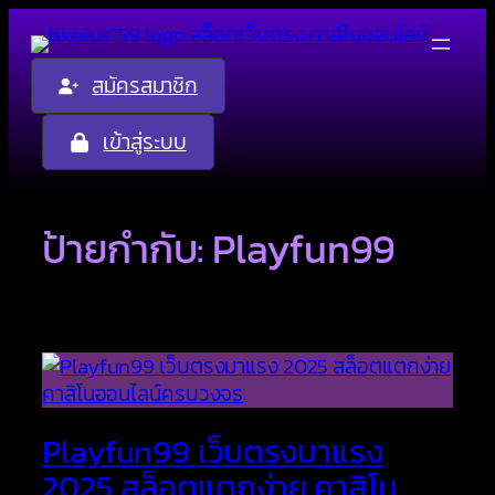
ข้าม
ไป
ยัง
สมัครสมาชิก
เนื้อหา
เข้าสู่ระบบ
ป้ายกำกับ:
Playfun99
Playfun99 เว็บตรงมาแรง
2025 สล็อตแตกง่าย คาสิโน