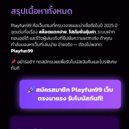
สรุปเนื้อหาทั้งหมด
Playfun99 คือเว็บตรงที่ครบวงจรและน่าเชื่อถือในปี 2025 มี
จุดเด่นทั้งเรื่อง
สล็อตแตกง่าย
,
โปรโมชั่นคุ้มค่า
, ระบบฝาก
ถอนออโต้ และรีวิวผู้เล่นจริงที่ยืนยันความแตกจริง ถ้าคุณ
กำลังมองหาเว็บที่เล่นง่าย จ่ายจริง — ต้องไม่พลาด
Playfun99
อย่ารอช้า! กดสมัครเลยเพื่อรับโบนัสเงินคืนและโปรพิเศษ
ทันที
สมัครสมาชิก Playfun99 เว็บ
ตรงมาแรง รับโบนัสทันที!