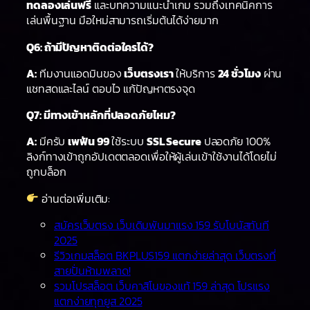
ทดลองเล่นฟรี
และบทความแนะนำเกม รวมถึงเทคนิคการ
เล่นพื้นฐาน มือใหม่สามารถเริ่มต้นได้ง่ายมาก
Q6: ถ้ามีปัญหาติดต่อใครได้?
A:
ทีมงานแอดมินของ
เว็บตรงเรา
ให้บริการ
24 ชั่วโมง
ผ่าน
แชทสดและไลน์ ตอบไว แก้ปัญหาตรงจุด
Q7: มีทางเข้าหลักที่ปลอดภัยไหม?
A:
มีครับ
เพฟัน 99
ใช้ระบบ
SSL Secure
ปลอดภัย 100%
ลิงก์ทางเข้าถูกอัปเดตตลอดเพื่อให้ผู้เล่นเข้าใช้งานได้โดยไม่
ถูกบล็อก
อ่านต่อเพิ่มเติม:
สมัครเว็บตรง เว็บเดิมพันมาแรง 159 รับโบนัสทันที
2025
รีวิวเกมสล็อต BKPLUS159 แตกง่ายล่าสุด เว็บตรงที่
สายปั่นห้ามพลาด!
รวมโปรสล็อต เว็บคาสิโนของแท้ 159 ล่าสุด โปรแรง
แตกง่ายทุกยูส 2025