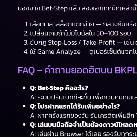
นอกจาก Bet‑Step แล้ว ลองเอาเทคนิคเหล่านี้ไป
เลือกเวลาสล็อตแตกง่าย — กลางคืนหรือเช
เปลี่ยนเกมถ้าไม่มีโบนัสใน 50–100 รอบ
ขับกฎ Stop‑Loss / Take‑Profit — เช่น 
ใช้ Game Analyze — ดูเปอร์เซ็นต์แจกโบ
FAQ – คำถามยอดฮิตบน BKP
Q: Bet‑Step คืออะไร?
A: ระบบปรับเบททีละขั้น เพื่อควบคุมทุน
Q: โปรฝากแรกได้รับเพิ่มอย่างไร?
A: ฝากครั้งแรกของวัน รับเครดิตเพิ่มอีก 
Q: เล่นบนมือถือจำเป็นต้องดาวน์โหลดหร
A: เล่นผ่าน Browser ได้เลย รองรับทุกระ