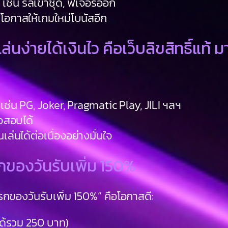
ช่น รีลเข้าชุด, ฟีเจอร์ออก
ดโอกาสให้เกมใหม่โบนัสอีก
่นง่ายได้เงินไว คือเว็บลิขสิทธิ์แท้ 
เช่น PG, Joker, Pragmatic Play, JILI ฯลฯ
วจสอบได้
ล่นได้ต่อเนื่องอย่างมั่นใจ
ของวันรับเพิ่ม 150%
ของวันรับเพิ่ม 150%” คือโอกาสดี:
ได้รวม 250 บาท)