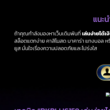
แนะนำ
ถ้าคุณกำลังมองหาเว็บเดิมพันที่
เล่นง่ายได้เง
สล็อตแตกง่าย คาสิโนสด บาคาร่า แทงบอล หรือเ
ยูส มั่นใจเรื่องความปลอดภัยและโปร่งใส