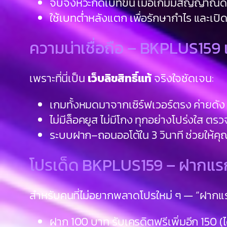
จับจังหวะกัดเบทขึ้น เมื่อเกมมีสัญญาณดี เ
ใช้เบทต่ำหลังแตก เพื่อรักษากำไร และเปิ
ความน่าเชื่อถือ – BKPLUS159 เล
เพราะที่นี่เป็น
เว็บลิขสิทธิ์แท้
จริงใจชัดเจน:
เกมทั้งหมดมาจากเซิร์ฟเวอร์ตรง ค่ายดัง 
ไม่มีล็อคยูส ไม่มีโกง ทุกอย่างโปร่งใส ตร
ระบบฝาก–ถอนออโต้ใน 3 วินาที ช่วยให้คุณเ
โปรเด็ด BKPLUS159 – ฝากแรก
สำหรับคนที่ไม่อยากพลาดโปรใหม่ ๆ — “ฝากแรก
ฝาก 100 บาท รับเครดิตฟรีเพิ่มอีก 150 (