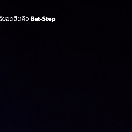
ธ์ยอดฮิตคือ
Bet‑Step