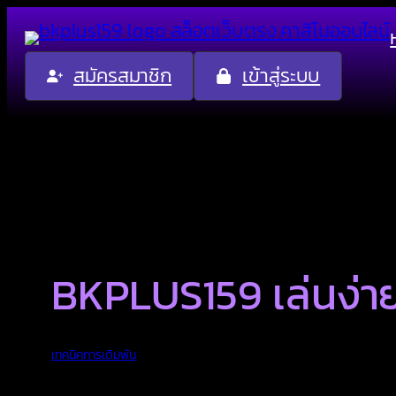
ข้าม
ไป
ยัง
สมัครสมาชิก
เข้าสู่ระบบ
เนื้อหา
BKPLUS159 เล่นง่ายไ
เทคนิคการเดิมพัน