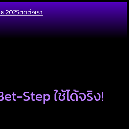
าย 2025
ติดต่อเรา
et-Step ใช้ได้จริง!