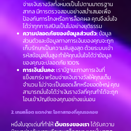
จ่ายเงินรางวัลทั้งหมดเป็นไปตามมาตรฐาน
สากล มีการตรวจสอบอย่างสม่ำเสมอเพื่อ
ป้องกันการโกงหรือการล็อคผล คุณจึงมั่นใจ
ได้ว่าทุกการสปินเป็นไปอย่างยุติธรรม
ความปลอดภัยของข้อมูลส่วนตัว:
ข้อมูล
ส่วนตัวและข้อมูลทางการเงินของคุณจะถูก
เก็บรักษาเป็นความลับสูงสุด ด้วยระบบเข้า
รหัสข้อมูลขั้นสูง ทำให้คุณมั่นใจได้ว่าข้อมูล
ของคุณจะปลอดภัย 100%
การเงินมั่นคง:
เรามีฐานะทางการเงินที่
แข็งแกร่ง พร้อมจ่ายเงินรางวัลให้คุณเต็ม
จำนวน ไม่ว่าจะเป็นยอดเล็กหรือยอดใหญ่ คุณ
สามารถมั่นใจได้ว่าเงินรางวัลที่คุณทำได้จะถูก
โอนเข้าบัญชีของคุณอย่างแน่นอน
2. เกมสล็อต แตกง่าย: โอกาสทองที่คุณรอคอย
หนึ่งในจุดเด่นที่ทำให้
เว็บตรงของเรา
ได้รับความ