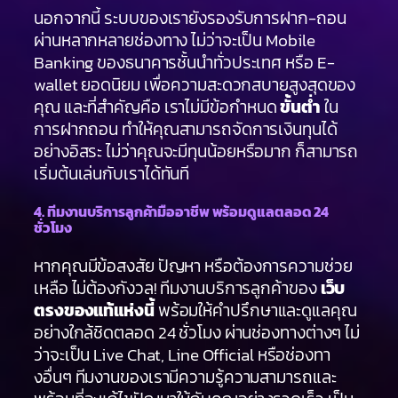
นอกจากนี้ ระบบของเรายังรองรับการฝาก-ถอน
ผ่านหลากหลายช่องทาง ไม่ว่าจะเป็น Mobile
Banking ของธนาคารชั้นนำทั่วประเทศ หรือ E-
wallet ยอดนิยม เพื่อความสะดวกสบายสูงสุดของ
คุณ และที่สำคัญคือ เราไม่มีข้อกำหนด
ขั้นต่ำ
ใน
การฝากถอน ทำให้คุณสามารถจัดการเงินทุนได้
อย่างอิสระ ไม่ว่าคุณจะมีทุนน้อยหรือมาก ก็สามารถ
เริ่มต้นเล่นกับเราได้ทันที
4. ทีมงานบริการลูกค้ามืออาชีพ พร้อมดูแลตลอด 24
ชั่วโมง
หากคุณมีข้อสงสัย ปัญหา หรือต้องการความช่วย
เหลือ ไม่ต้องกังวล! ทีมงานบริการลูกค้าของ
เว็บ
ตรงของแท้แห่งนี้
พร้อมให้คำปรึกษาและดูแลคุณ
อย่างใกล้ชิดตลอด 24 ชั่วโมง ผ่านช่องทางต่างๆ ไม่
ว่าจะเป็น Live Chat, Line Official หรือช่องทา
งอื่นๆ ทีมงานของเรามีความรู้ความสามารถและ