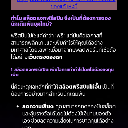
ทำไม สล็อตแจกฟรีสปิน จึงเป็นที่ต้องการของ
นักเดิมพันยุคใหม่?
ฟรีสปินไม่ใช่แค่คำว่า “ฟรี” แต่มันคือโอกาสที่
สามารถพลิกเกมและเพิ่มกำไรให้คุณได้อย่าง
มหาศาล โดยเฉพาะเมื่อมาจากแพลตฟอร์มที่เชื่อถือ
ได้อย่าง
เว็บตรงของเรา
1. สล็อตแจกฟรีสปิน: เพิ่มโอกาสทำกำไรโดยไม่ต้องลงทุน
เพิ่ม
นี่คือเหตุผลหลักที่ทำให้
สล็อตฟรีสปินไม่อั้น
เป็นที่
ต้องการอย่างมากสำหรับนักเดิมพัน:
ลดความเสี่ยง:
คุณสามารถทดลองปั่นสล็อต
และลุ้นรางวัลได้โดยไม่ต้องใช้เงินทุนของตัว
เอง ช่วยลดความเสี่ยงในการขาดทุนได้อย่าง
มาก