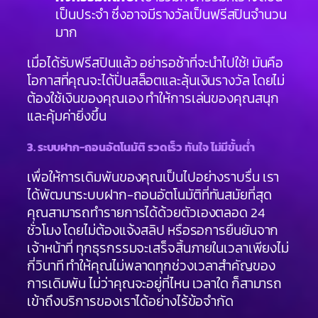
เป็นประจำ ซึ่งอาจมีรางวัลเป็นฟรีสปินจำนวน
มาก
เมื่อได้รับฟรีสปินแล้ว อย่ารอช้าที่จะนำไปใช้! มันคือ
โอกาสที่คุณจะได้ปั่นสล็อตและลุ้นเงินรางวัล โดยไม่
ต้องใช้เงินของคุณเอง ทำให้การเล่นของคุณสนุก
และคุ้มค่ายิ่งขึ้น
3. ระบบฝาก-ถอนอัตโนมัติ รวดเร็ว ทันใจ ไม่มีขั้นต่ำ
เพื่อให้การเดิมพันของคุณเป็นไปอย่างราบรื่น เรา
ได้พัฒนาระบบฝาก-ถอนอัตโนมัติที่ทันสมัยที่สุด
คุณสามารถทำรายการได้ด้วยตัวเองตลอด 24
ชั่วโมง โดยไม่ต้องแจ้งสลิป หรือรอการยืนยันจาก
เจ้าหน้าที่ ทุกธุรกรรมจะเสร็จสิ้นภายในเวลาเพียงไม่
กี่วินาที ทำให้คุณไม่พลาดทุกช่วงเวลาสำคัญของ
การเดิมพัน ไม่ว่าคุณจะอยู่ที่ไหน เวลาใด ก็สามารถ
เข้าถึงบริการของเราได้อย่างไร้ข้อจำกัด