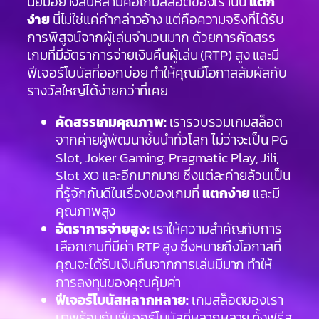
นิยมอย่างล้นหลามคือเกมสล็อตของเรานั้น
แตก
ง่าย
นี่ไม่ใช่แค่คำกล่าวอ้าง แต่คือความจริงที่ได้รับ
การพิสูจน์จากผู้เล่นจำนวนมาก ด้วยการคัดสรร
เกมที่มีอัตราการจ่ายเงินคืนผู้เล่น (RTP) สูง และมี
ฟีเจอร์โบนัสที่ออกบ่อย ทำให้คุณมีโอกาสสัมผัสกับ
รางวัลใหญ่ได้ง่ายกว่าที่เคย
คัดสรรเกมคุณภาพ:
เรารวบรวมเกมสล็อต
จากค่ายผู้พัฒนาชั้นนำทั่วโลก ไม่ว่าจะเป็น PG
Slot, Joker Gaming, Pragmatic Play, Jili,
Slot XO และอีกมากมาย ซึ่งแต่ละค่ายล้วนเป็น
ที่รู้จักกันดีในเรื่องของเกมที่
แตกง่าย
และมี
คุณภาพสูง
อัตราการจ่ายสูง:
เราให้ความสำคัญกับการ
เลือกเกมที่มีค่า RTP สูง ซึ่งหมายถึงโอกาสที่
คุณจะได้รับเงินคืนจากการเล่นมีมาก ทำให้
การลงทุนของคุณคุ้มค่า
ฟีเจอร์โบนัสหลากหลาย:
เกมสล็อตของเรา
มาพร้อมกับฟีเจอร์โบนัสที่หลากหลาย ทั้งฟรีส