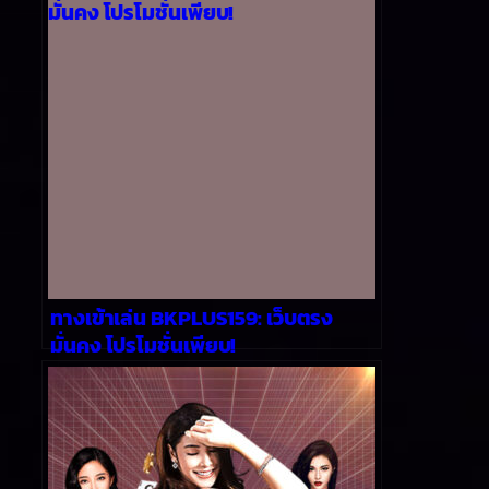
ทางเข้าเล่น BKPLUS159: เว็บตรง
มั่นคง โปรโมชั่นเพียบ!