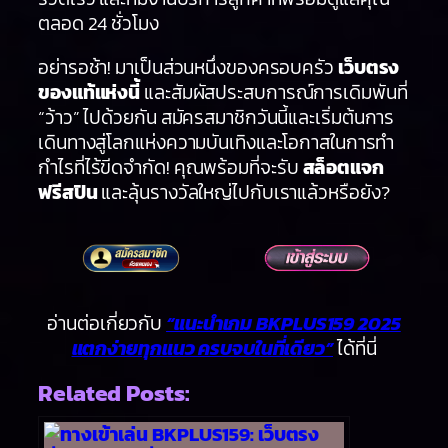
ตลอด 24 ชั่วโมง
อย่ารอช้า! มาเป็นส่วนหนึ่งของครอบครัว
เว็บตรง
ของแท้แห่งนี้
และสัมผัสประสบการณ์การเดิมพันที่
“ว้าว” ไปด้วยกัน สมัครสมาชิกวันนี้และเริ่มต้นการ
เดินทางสู่โลกแห่งความบันเทิงและโอกาสในการทำ
กำไรที่ไร้ขีดจำกัด! คุณพร้อมที่จะรับ
สล็อตแจก
ฟรีสปิน
และลุ้นรางวัลใหญ่ไปกับเราแล้วหรือยัง?
อ่านต่อเกี่ยวกับ
“แนะนำเกม BKPLUS159 2025
แตกง่ายทุกแนว ครบจบในที่เดียว”
ได้ที่นี่
Related Posts: