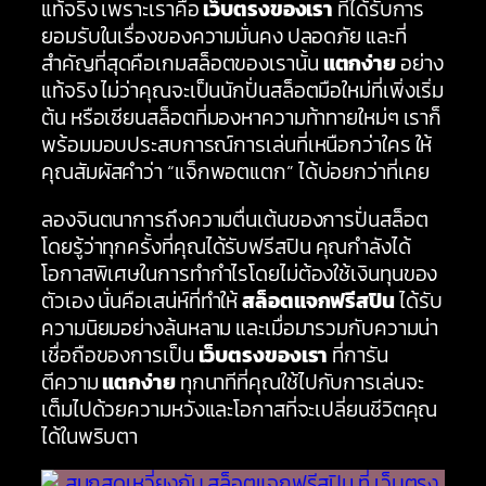
แท้จริง เพราะเราคือ
เว็บตรงของเรา
ที่ได้รับการ
ยอมรับในเรื่องของความมั่นคง ปลอดภัย และที่
สำคัญที่สุดคือเกมสล็อตของเรานั้น
แตกง่าย
อย่าง
แท้จริง ไม่ว่าคุณจะเป็นนักปั่นสล็อตมือใหม่ที่เพิ่งเริ่ม
ต้น หรือเซียนสล็อตที่มองหาความท้าทายใหม่ๆ เราก็
พร้อมมอบประสบการณ์การเล่นที่เหนือกว่าใคร ให้
คุณสัมผัสคำว่า “แจ็กพอตแตก” ได้บ่อยกว่าที่เคย
ลองจินตนาการถึงความตื่นเต้นของการปั่นสล็อต
โดยรู้ว่าทุกครั้งที่คุณได้รับฟรีสปิน คุณกำลังได้
โอกาสพิเศษในการทำกำไรโดยไม่ต้องใช้เงินทุนของ
ตัวเอง นั่นคือเสน่ห์ที่ทำให้
สล็อตแจกฟรีสปิน
ได้รับ
ความนิยมอย่างล้นหลาม และเมื่อมารวมกับความน่า
เชื่อถือของการเป็น
เว็บตรงของเรา
ที่การัน
ตีความ
แตกง่าย
ทุกนาทีที่คุณใช้ไปกับการเล่นจะ
เต็มไปด้วยความหวังและโอกาสที่จะเปลี่ยนชีวิตคุณ
ได้ในพริบตา