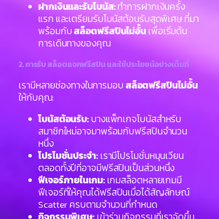
ฝากเงินและรับโบนัส:
ทำการฝากเงินครั้ง
แรก และเตรียมรับโบนัสต้อนรับสุดพิเศษ ที่มา
พร้อมกับ
สล็อตฟรีสปินไม่อั้น
เพื่อเริ่มต้น
การเดินทางของคุณ
2. การรับ สล็อตแจกฟรีสปิน และใช้ประโยชน์อย่างเต็มที่
เรามีหลายช่องทางในการมอบ
สล็อตฟรีสปินไม่อั้น
ให้กับคุณ:
โบนัสต้อนรับ:
บางแพ็กเกจโบนัสสำหรับ
สมาชิกใหม่อาจมาพร้อมกับฟรีสปินจำนวน
หนึ่ง
โปรโมชั่นประจำ:
เรามีโปรโมชั่นหมุนเวียน
ตลอดทั้งปีที่อาจมีฟรีสปินเป็นส่วนหนึ่ง
ฟีเจอร์ภายในเกม:
เกมสล็อตหลายเกมมี
ฟีเจอร์ที่ให้คุณได้ฟรีสปินเมื่อได้สัญลักษณ์
Scatter ครบตามจำนวนที่กำหนด
กิจกรรมพิเศษ:
เข้าร่วมกิจกรรมที่เราจัดขึ้น