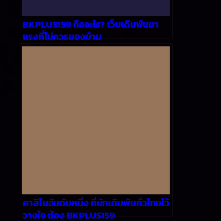
BKPLUS159 คืออะไร? เว็บเดิมพันมา
แรงที่ไม่ควรมองข้าม
คาสิโนอันดับหนึ่ง ที่นักเดิมพันทั่วไทยไว้
วางใจ ต้อง BKPLUS159