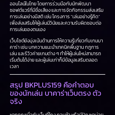
ออนไลน์ในไทย โดยการร่วมมือกับนักพัฒนา
ซอฟต์แวร์ที่มีชื่อเสียง และการจัดกิจกรรมส่งเสริม
การเล่นอย่างมีสติ เช่น โครงการ “เล่นอย่างรู้คิด”
เพื่อส่งเสริมให้ผู้เล่นมีวินัยและความรับผิดชอบต่อ
การเล่นของตนเอง
เว็บไซต์ยังมุ่งเน้นด้านการให้ความรู้เกี่ยวกับเกมบา
คาร่า เช่น บทความแนะนำเทคนิคพื้นฐาน กฎการ
เล่น และรีวิวค่ายเกมต่าง ๆ ทำให้ผู้เล่นใหม่สามารถ
เริ่มต้นได้ง่าย และผู้เล่นเก่าก็มีข้อมูลเสริมตลอด
เวลา
สรุป BKPLUS159 คือคำตอบ
ของนักเล่น บาคาร่าเว็บตรง ตัว
จริง
หากคุณเบื่อกับเว็บที่โกง ถอนช้า หรือมีปัญหาบ่อย