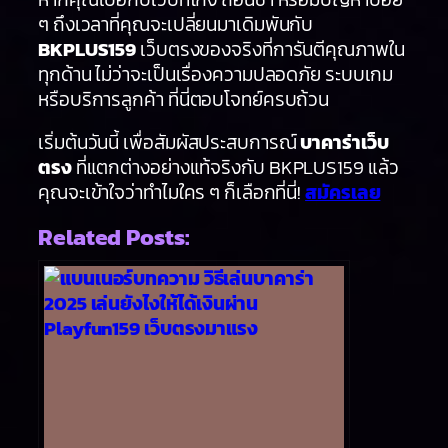
ๆ ถึงเวลาที่คุณจะเปลี่ยนมาเดิมพันกับ
BKPLUS159
เว็บตรงของจริงที่การันตีคุณภาพใน
ทุกด้าน ไม่ว่าจะเป็นเรื่องความปลอดภัย ระบบเกม
หรือบริการลูกค้า ที่นี่ตอบโจทย์ครบถ้วน
เริ่มต้นวันนี้ เพื่อสัมผัสประสบการณ์
บาคาร่าเว็บ
ตรง
ที่แตกต่างอย่างแท้จริงกับ BKPLUS159 แล้ว
คุณจะเข้าใจว่าทำไมใคร ๆ ก็เลือกที่นี่!
สมัครเลย
Related Posts: