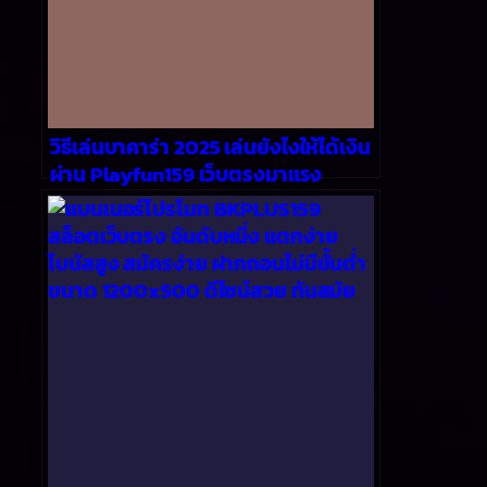
วิธีเล่นบาคาร่า 2025 เล่นยังไงให้ได้เงิน
ผ่าน Playfun159 เว็บตรงมาแรง