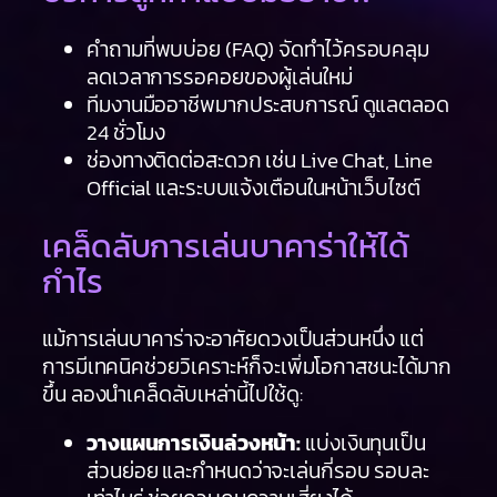
คำถามที่พบบ่อย (FAQ) จัดทำไว้ครอบคลุม
ลดเวลาการรอคอยของผู้เล่นใหม่
ทีมงานมืออาชีพมากประสบการณ์ ดูแลตลอด
24 ชั่วโมง
ช่องทางติดต่อสะดวก เช่น Live Chat, Line
Official และระบบแจ้งเตือนในหน้าเว็บไซต์
เคล็ดลับการเล่นบาคาร่าให้ได้
กำไร
แม้การเล่นบาคาร่าจะอาศัยดวงเป็นส่วนหนึ่ง แต่
การมีเทคนิคช่วยวิเคราะห์ก็จะเพิ่มโอกาสชนะได้มาก
ขึ้น ลองนำเคล็ดลับเหล่านี้ไปใช้ดู:
วางแผนการเงินล่วงหน้า:
แบ่งเงินทุนเป็น
ส่วนย่อย และกำหนดว่าจะเล่นกี่รอบ รอบละ